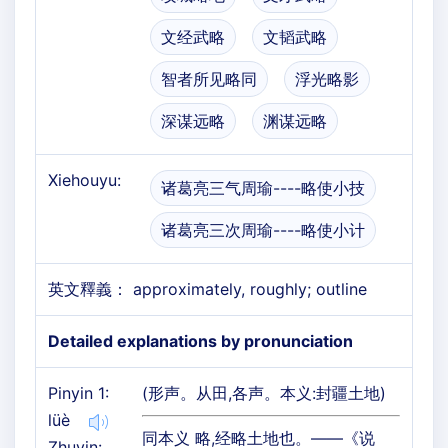
文经武略
文韬武略
智者所见略同
浮光略影
深谋远略
渊谋远略
Xiehouyu:
诸葛亮三气周瑜----略使小技
诸葛亮三次周瑜----略使小计
英文釋義： approximately, roughly; outline
Detailed explanations by pronunciation
Pinyin 1:
(形声。从田,各声。本义:封疆土地)
lüè
同本义 略,经略土地也。——《说
Zhuyin: