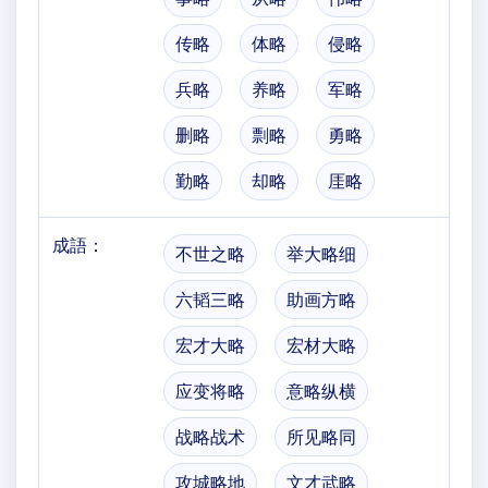
传略
体略
侵略
兵略
养略
军略
删略
剽略
勇略
勤略
却略
厓略
成語：
不世之略
举大略细
六韬三略
助画方略
宏才大略
宏材大略
应变将略
意略纵横
战略战术
所见略同
攻城略地
文才武略