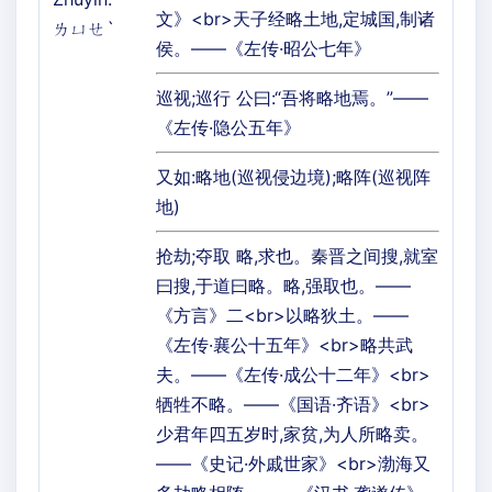
文》<br>天子经略土地,定城国,制诸
ㄌㄩㄝˋ
侯。——《左传·昭公七年》
巡视;巡行 公曰:“吾将略地焉。”——
《左传·隐公五年》
又如:略地(巡视侵边境);略阵(巡视阵
地)
抢劫;夺取 略,求也。秦晋之间搜,就室
曰搜,于道曰略。略,强取也。——
《方言》二<br>以略狄土。——
《左传·襄公十五年》<br>略共武
夫。——《左传·成公十二年》<br>
牺牲不略。——《国语·齐语》<br>
少君年四五岁时,家贫,为人所略卖。
——《史记·外戚世家》<br>渤海又