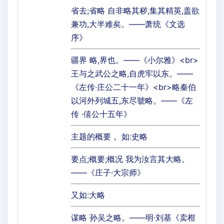
省去;省略 自非略其秽,集其精英,盖欲
兼功,大半难矣。——萧统《文选
序》
疆界 略,界也。——《小尔雅》<br>
王与之武公之略,自虎牢以东。——
《左传·庄公二十一年》<br>略秦伯
以河外列城五,东尽虢略。——《左
传 ·僖公十五年》
主题的概要 。如:史略
要点;概要;概况 我为汝言其大略。
——《庄子·大宗师》
又如:大略
谋略 孙吴之略。——明·刘基《卖柑