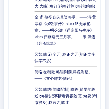
大;大略);略订(约略计算);略约(约略)
全;皆 敬亭丧失其资略尽。——清·黄
宗羲《柳敬亭传》<br>略无慕艳
意。——明·宋濂《送东阳马生序》
<br>归燕略无三月事。——宋·洪迈
《容斋续笔》
又如:略无(全无);略识之无(初识文字,
认字不多)
简略地;稍微 略语则阙,详说则繁。
——《文心雕龙·物色》
又如:略约(简略配制);略陈(简要地陈
述);略情(把事情看得很随便);略及(稍
微提及);略言之;略述