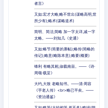
者言》
又如:宏才大略;略不世出(谋略高明,世
所少有);略术(谋略道术)
简明、简洁;简略 加一字太详,减一字
太略。——刘知几《史通》
又如:略节(简要的禀帖);略传(简略的
传记);略意(略陈本意);略要(概要)
锋利 有略其耜,俶载南亩。——《诗·
周颂·载芟》
大约,大致 老略知书。——清·周容
《芋老人传》<br>略已平矣。——
《资治通鉴》
又如:略等(大约相等,差不多);略绰(阔