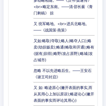
多劫略相随。——《汉书·龚遂传》
<br>略定东南。——清·邵长蘅《青
门剩稿》 掠
又 统军略地。<br>进兵北略地。
——《战国策·燕策》
又如:略取(夺取);略人(略夺人口);略
卖(劫掠贩卖);略通(略取和开通);略有
(据有;掠得);略野(攻占原野);略城(攻
占城市)
忽略 不以先进略后生。——王安石
《谢王司封启》
又 如: 略迹原心(撇开表面的事实,而
从其用心上加以原谅);略迹论心(撇开
表面的事实而评论其用心)