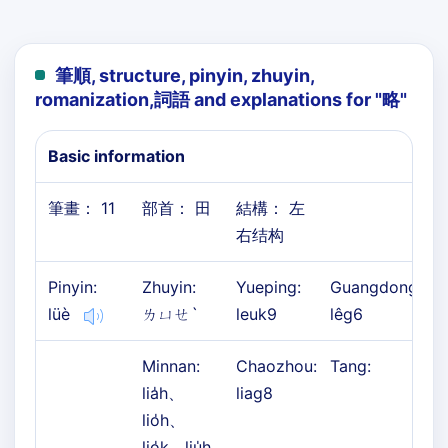
筆順, structure, pinyin, zhuyin,
romanization,詞語 and explanations for "
略
"
Basic information
筆畫： 11
部首： 田
結構： 左
右结构
Pinyin:
Zhuyin:
Yueping:
Guangdong:
lüè
ㄌㄩㄝˋ
leuk9
lêg6
Minnan:
Chaozhou:
Tang:
lia̍h、
liag8
lio̍h、
lio̍k、liu̍h