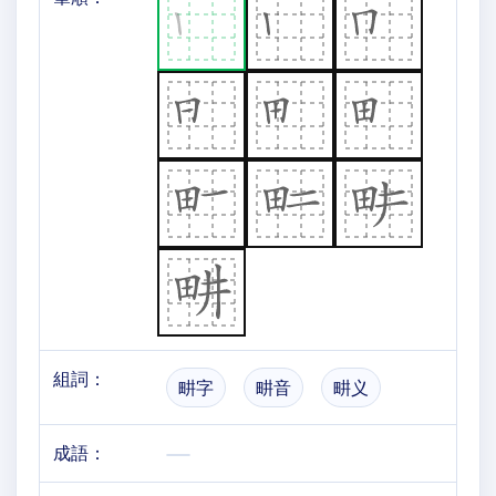
組詞：
畊字
畊音
畊义
成語：