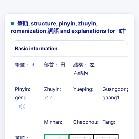
筆順, structure, pinyin, zhuyin,
romanization,詞語 and explanations for "
畊
"
Basic information
筆畫： 9
部首： 田
結構： 左
右结构
Pinyin:
Zhuyin:
Yueping:
Guangdong:
gēng
ㄍㄥ
gaang1
Minnan:
Chaozhou:
Tang:
筆順：