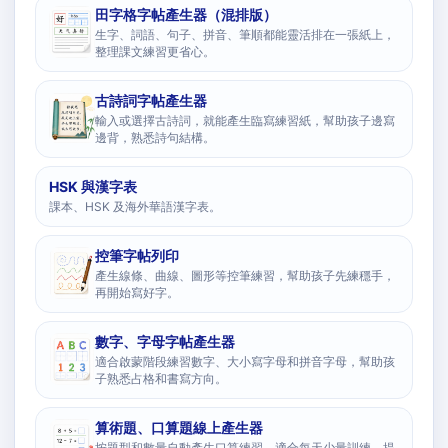
田字格字帖產生器（混排版）
生字、詞語、句子、拼音、筆順都能靈活排在一張紙上，
整理課文練習更省心。
古詩詞字帖產生器
輸入或選擇古詩詞，就能產生臨寫練習紙，幫助孩子邊寫
邊背，熟悉詩句結構。
HSK 與漢字表
課本、HSK 及海外華語漢字表。
控筆字帖列印
產生線條、曲線、圖形等控筆練習，幫助孩子先練穩手，
再開始寫好字。
數字、字母字帖產生器
適合啟蒙階段練習數字、大小寫字母和拼音字母，幫助孩
子熟悉占格和書寫方向。
算術題、口算題線上產生器
按題型和數量自動產生口算練習，適合每天少量訓練，提