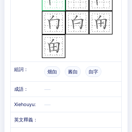
組詞：
畑甶
酱甶
甶字
成語：
Xiehouyu:
英文釋義：