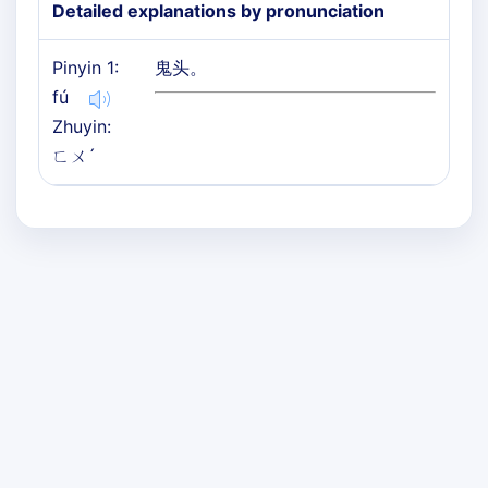
Detailed explanations by pronunciation
Pinyin 1:
鬼头。
fú
Zhuyin:
ㄈㄨˊ