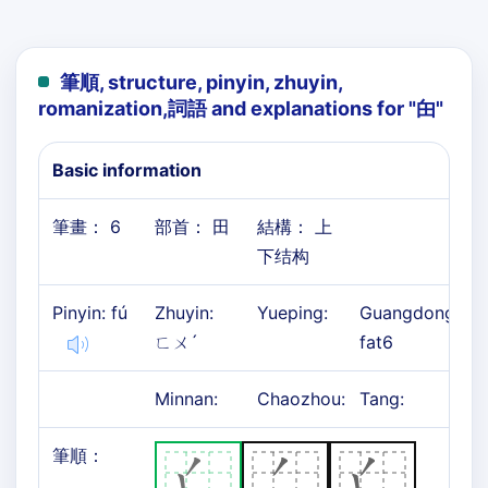
筆順, structure, pinyin, zhuyin,
romanization,詞語 and explanations for "
甶
"
Basic information
筆畫： 6
部首： 田
結構： 上
下结构
Pinyin: fú
Zhuyin:
Yueping:
Guangdong:
ㄈㄨˊ
fat6
Minnan:
Chaozhou:
Tang:
筆順：