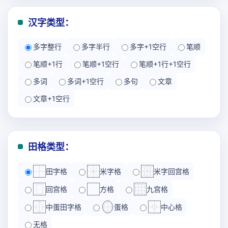
汉字类型：
多字整行
多字半行
多字+1空行
笔顺
笔顺+1行
笔顺+1空行
笔顺+1行+1空行
多词
多词+1空行
多句
文章
文章+1空行
田格类型：
田字格
米字格
米字回宫格
回宫格
方格
九宫格
中蛋田字格
蛋格
中心格
无格