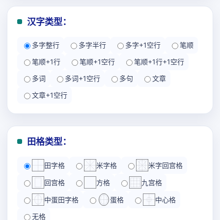
汉字类型：
多字整行
多字半行
多字+1空行
笔顺
笔顺+1行
笔顺+1空行
笔顺+1行+1空行
多词
多词+1空行
多句
文章
文章+1空行
田格类型：
田字格
米字格
米字回宫格
回宫格
方格
九宫格
中蛋田字格
蛋格
中心格
无格