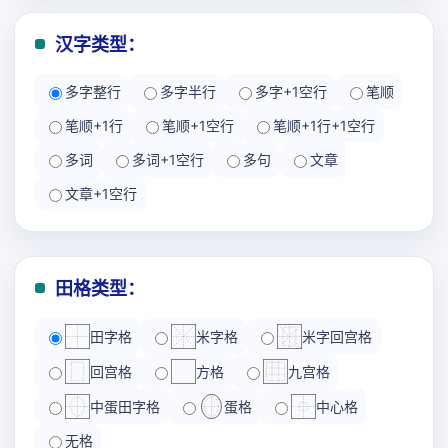
汉字类型：
多字整行
多字半行
多字+1空行
笔顺
笔顺+1行
笔顺+1空行
笔顺+1行+1空行
多词
多词+1空行
多句
文章
文章+1空行
田格类型：
田字格
米字格
米字回宫格
回宫格
方格
九宫格
中蛋田字格
蛋格
中心格
无格