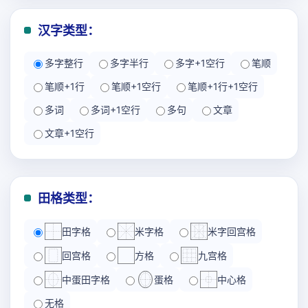
汉字类型：
多字整行
多字半行
多字+1空行
笔顺
笔顺+1行
笔顺+1空行
笔顺+1行+1空行
多词
多词+1空行
多句
文章
文章+1空行
田格类型：
田字格
米字格
米字回宫格
回宫格
方格
九宫格
中蛋田字格
蛋格
中心格
无格