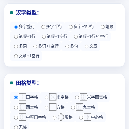
汉字类型：
多字整行
多字半行
多字+1空行
笔顺
笔顺+1行
笔顺+1空行
笔顺+1行+1空行
多词
多词+1空行
多句
文章
文章+1空行
田格类型：
田字格
米字格
米字回宫格
回宫格
方格
九宫格
中蛋田字格
蛋格
中心格
无格