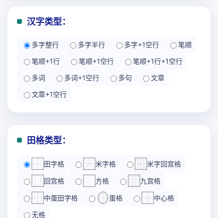
汉字类型：
多字整行
多字半行
多字+1空行
笔顺
笔顺+1行
笔顺+1空行
笔顺+1行+1空行
多词
多词+1空行
多句
文章
文章+1空行
田格类型：
田字格
米字格
米字回宫格
回宫格
方格
九宫格
中蛋田字格
蛋格
中心格
无格