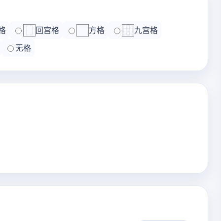
格
回宫格
方格
九宫格
无格