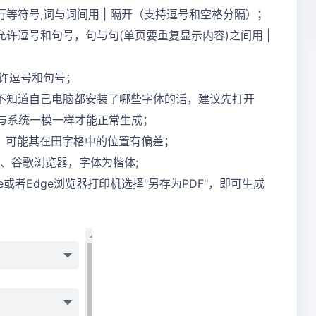
等符号,词与词间用 | 隔开（支持逗号和空格分隔）；
许逗号和句号，句与句(单页要重复显示内容)之间用 |
允许逗号和句号；
不知道自己电脑都安装了哪些字体的话，建议先打开
称与系统一模一样才能正常生成；
，可能其在田字格中的位置有偏差；
器、谷歌浏览器，字体为楷体;
或者Edge浏览器打印机选择"另存为PDF"，即可生成