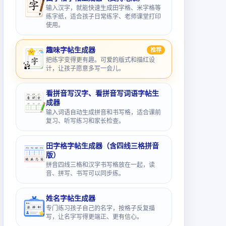
输入汉字，就能快速生成田字格、米字格等
练字纸，适合孩子日常练字、老师课堂打印
使用。
趣味字帖生成器
推荐
把练字变得更有趣。可爱的版式和描红设
计，让孩子愿意多写一会儿。
看拼音写汉字、看拼音写词语字帖生
成器
输入词语自动生成拼音和书写格，适合课前
复习、听写练习和家长检查。
田字格字帖生成器（含四线三格拼音
版）
拼音四线三格和汉字书写格放在一起，读
音、拼写、书写可以同步练。
姓名字帖生成器
专门练习孩子自己的名字，按格子反复描
写，让名字写得更端正、更有信心。