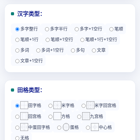
汉字类型：
多字整行
多字半行
多字+1空行
笔顺
笔顺+1行
笔顺+1空行
笔顺+1行+1空行
多词
多词+1空行
多句
文章
文章+1空行
田格类型：
田字格
米字格
米字回宫格
回宫格
方格
九宫格
中蛋田字格
蛋格
中心格
无格