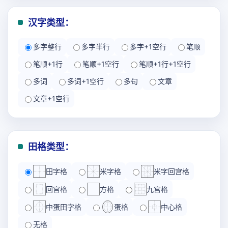
汉字类型：
多字整行
多字半行
多字+1空行
笔顺
笔顺+1行
笔顺+1空行
笔顺+1行+1空行
多词
多词+1空行
多句
文章
文章+1空行
田格类型：
田字格
米字格
米字回宫格
回宫格
方格
九宫格
中蛋田字格
蛋格
中心格
无格