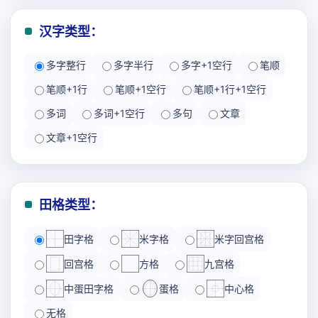
汉字类型：
多字整行
多字半行
多字+1空行
笔顺
笔顺+1行
笔顺+1空行
笔顺+1行+1空行
多词
多词+1空行
多句
文章
文章+1空行
田格类型：
田字格
米字格
米字回宫格
回宫格
方格
九宫格
中蛋田字格
蛋格
中心格
无格