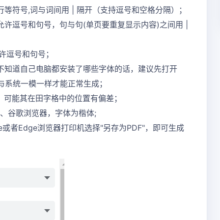
等符号,词与词间用 | 隔开（支持逗号和空格分隔）；
许逗号和句号，句与句(单页要重复显示内容)之间用 |
允许逗号和句号；
不知道自己电脑都安装了哪些字体的话，建议先打开
称与系统一模一样才能正常生成；
，可能其在田字格中的位置有偏差；
器、谷歌浏览器，字体为楷体;
或者Edge浏览器打印机选择"另存为PDF"，即可生成