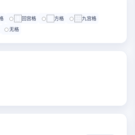
格
回宫格
方格
九宫格
无格