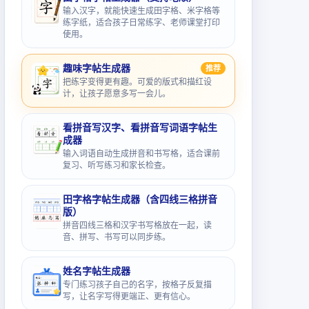
输入汉字，就能快速生成田字格、米字格等
练字纸，适合孩子日常练字、老师课堂打印
使用。
趣味字帖生成器
推荐
把练字变得更有趣。可爱的版式和描红设
计，让孩子愿意多写一会儿。
看拼音写汉字、看拼音写词语字帖生
成器
输入词语自动生成拼音和书写格，适合课前
复习、听写练习和家长检查。
田字格字帖生成器（含四线三格拼音
版）
拼音四线三格和汉字书写格放在一起，读
音、拼写、书写可以同步练。
姓名字帖生成器
专门练习孩子自己的名字，按格子反复描
写，让名字写得更端正、更有信心。