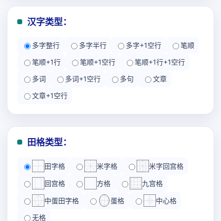
汉字类型：
多字整行
多字半行
多字+1空行
笔顺
笔顺+1行
笔顺+1空行
笔顺+1行+1空行
多词
多词+1空行
多句
文章
文章+1空行
田格类型：
田字格
米字格
米字回宫格
回宫格
方格
九宫格
中蛋田字格
蛋格
中心格
无格