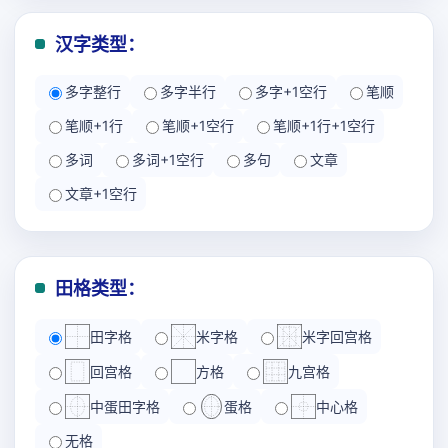
汉字类型：
多字整行
多字半行
多字+1空行
笔顺
笔顺+1行
笔顺+1空行
笔顺+1行+1空行
多词
多词+1空行
多句
文章
文章+1空行
田格类型：
田字格
米字格
米字回宫格
回宫格
方格
九宫格
中蛋田字格
蛋格
中心格
无格