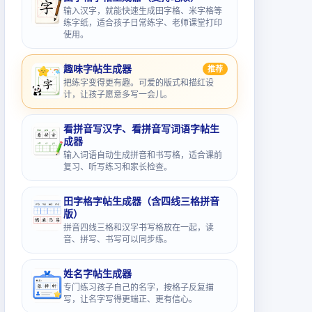
输入汉字，就能快速生成田字格、米字格等
练字纸，适合孩子日常练字、老师课堂打印
使用。
趣味字帖生成器
推荐
把练字变得更有趣。可爱的版式和描红设
计，让孩子愿意多写一会儿。
看拼音写汉字、看拼音写词语字帖生
成器
输入词语自动生成拼音和书写格，适合课前
复习、听写练习和家长检查。
田字格字帖生成器（含四线三格拼音
版）
拼音四线三格和汉字书写格放在一起，读
音、拼写、书写可以同步练。
姓名字帖生成器
专门练习孩子自己的名字，按格子反复描
写，让名字写得更端正、更有信心。