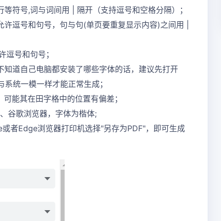
等符号,词与词间用 | 隔开（支持逗号和空格分隔）；
许逗号和句号，句与句(单页要重复显示内容)之间用 |
允许逗号和句号；
不知道自己电脑都安装了哪些字体的话，建议先打开
称与系统一模一样才能正常生成；
，可能其在田字格中的位置有偏差；
器、谷歌浏览器，字体为楷体;
或者Edge浏览器打印机选择"另存为PDF"，即可生成