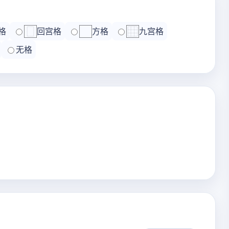
格
回宫格
方格
九宫格
无格