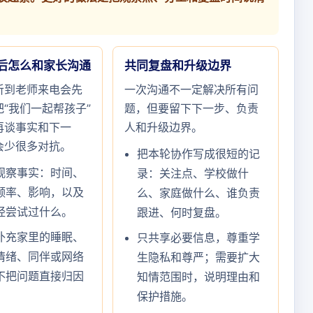
后怎么和家长沟通
共同复盘和升级边界
听到老师来电会先
一次沟通不一定解决所有问
“我们一起帮孩子”
题，但要留下下一步、负责
再谈事实和下一
人和升级边界。
会少很多对抗。
把本轮协作写成很短的记
观察事实：时间、
录：关注点、学校做什
频率、影响，以及
么、家庭做什么、谁负责
经尝试过什么。
跟进、何时复盘。
补充家里的睡眠、
只共享必要信息，尊重学
情绪、同伴或网络
生隐私和尊严；需要扩大
不把问题直接归因
知情范围时，说明理由和
。
保护措施。