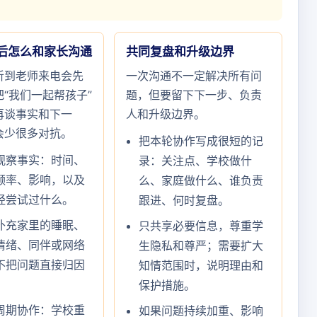
后怎么和家长沟通
共同复盘和升级边界
听到老师来电会先
一次沟通不一定解决所有问
“我们一起帮孩子”
题，但要留下下一步、负责
再谈事实和下一
人和升级边界。
会少很多对抗。
把本轮协作写成很短的记
观察事实：时间、
录：关注点、学校做什
频率、影响，以及
么、家庭做什么、谁负责
经尝试过什么。
跟进、何时复盘。
补充家里的睡眠、
只共享必要信息，尊重学
情绪、同伴或网络
生隐私和尊严；需要扩大
不把问题直接归因
知情范围时，说明理由和
。
保护措施。
周期协作：学校重
如果问题持续加重、影响