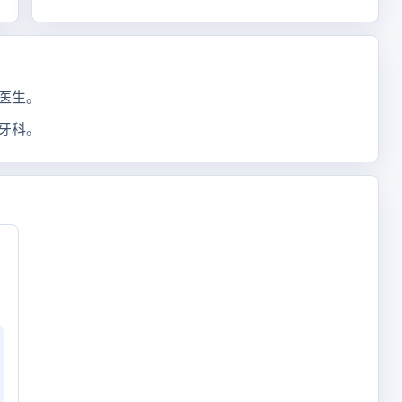
医生。
牙科。