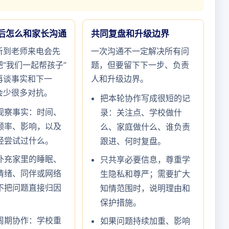
后怎么和家长沟通
共同复盘和升级边界
听到老师来电会先
一次沟通不一定解决所有问
“我们一起帮孩子”
题，但要留下下一步、负责
再谈事实和下一
人和升级边界。
会少很多对抗。
把本轮协作写成很短的记
观察事实：时间、
录：关注点、学校做什
频率、影响，以及
么、家庭做什么、谁负责
经尝试过什么。
跟进、何时复盘。
补充家里的睡眠、
只共享必要信息，尊重学
情绪、同伴或网络
生隐私和尊严；需要扩大
不把问题直接归因
知情范围时，说明理由和
。
保护措施。
周期协作：学校重
如果问题持续加重、影响