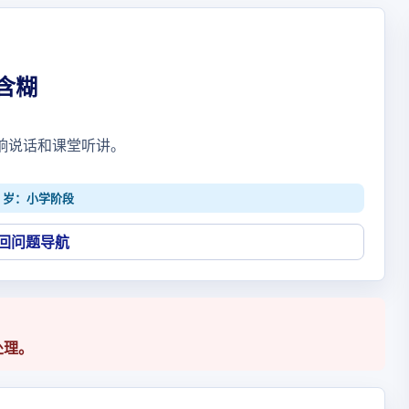
含糊
响说话和课堂听讲。
-12 岁：小学阶段
回问题导航
处理。