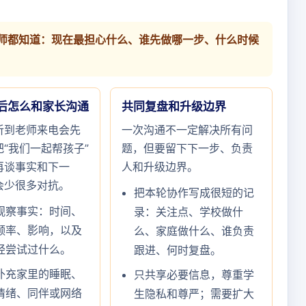
师都知道：现在最担心什么、谁先做哪一步、什么时候
后怎么和家长沟通
共同复盘和升级边界
听到老师来电会先
一次沟通不一定解决所有问
“我们一起帮孩子”
题，但要留下下一步、负责
再谈事实和下一
人和升级边界。
会少很多对抗。
把本轮协作写成很短的记
观察事实：时间、
录：关注点、学校做什
频率、影响，以及
么、家庭做什么、谁负责
经尝试过什么。
跟进、何时复盘。
补充家里的睡眠、
只共享必要信息，尊重学
情绪、同伴或网络
生隐私和尊严；需要扩大