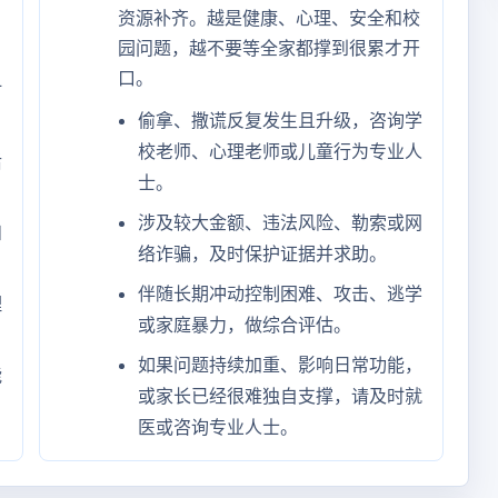
资源补齐。越是健康、心理、安全和校
园问题，越不要等全家都撑到很累才开
口。
时
偷拿、撒谎反复发生且升级，咨询学
。
校老师、心理老师或儿童行为专业人
后
士。
涉及较大金额、违法风险、勒索或网
和
络诈骗，及时保护证据并求助。
伴随长期冲动控制困难、攻击、逃学
理
或家庭暴力，做综合评估。
如果问题持续加重、影响日常功能，
能
或家长已经很难独自支撑，请及时就
医或咨询专业人士。