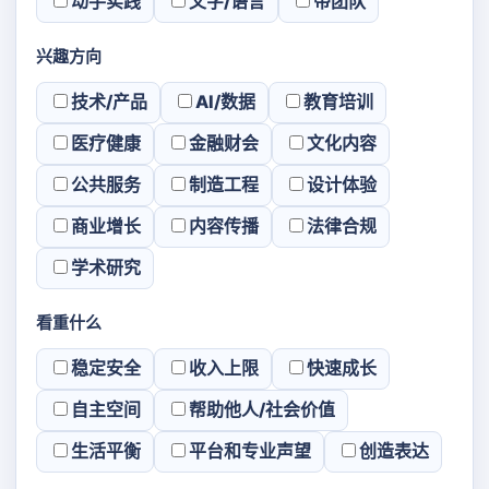
动手实践
文字/语言
带团队
兴趣方向
技术/产品
AI/数据
教育培训
医疗健康
金融财会
文化内容
公共服务
制造工程
设计体验
商业增长
内容传播
法律合规
学术研究
看重什么
稳定安全
收入上限
快速成长
自主空间
帮助他人/社会价值
生活平衡
平台和专业声望
创造表达