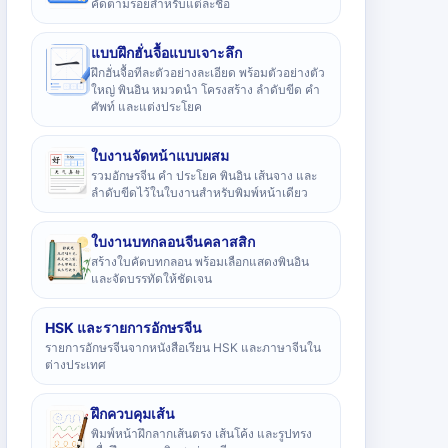
คัดตามรอยสำหรับแต่ละชื่อ
แบบฝึกฮั่นจื้อแบบเจาะลึก
ฝึกฮั่นจื้อทีละตัวอย่างละเอียด พร้อมตัวอย่างตัว
ใหญ่ พินอิน หมวดนำ โครงสร้าง ลำดับขีด คำ
ศัพท์ และแต่งประโยค
ใบงานจัดหน้าแบบผสม
รวมอักษรจีน คำ ประโยค พินอิน เส้นจาง และ
ลำดับขีดไว้ในใบงานสำหรับพิมพ์หน้าเดียว
ใบงานบทกลอนจีนคลาสสิก
สร้างใบคัดบทกลอน พร้อมเลือกแสดงพินอิน
และจัดบรรทัดให้ชัดเจน
HSK และรายการอักษรจีน
รายการอักษรจีนจากหนังสือเรียน HSK และภาษาจีนใน
ต่างประเทศ
ฝึกควบคุมเส้น
พิมพ์หน้าฝึกลากเส้นตรง เส้นโค้ง และรูปทรง