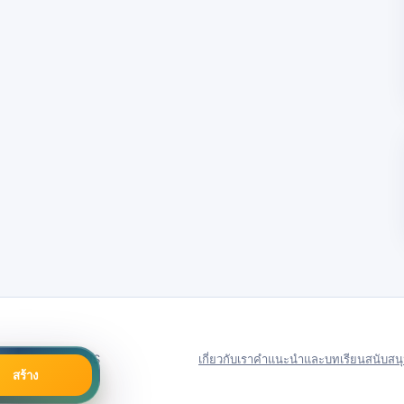
79号
Server in: US
เกี่ยวกับเรา
คำแนะนำและบทเรียน
สนับสน
สร้าง