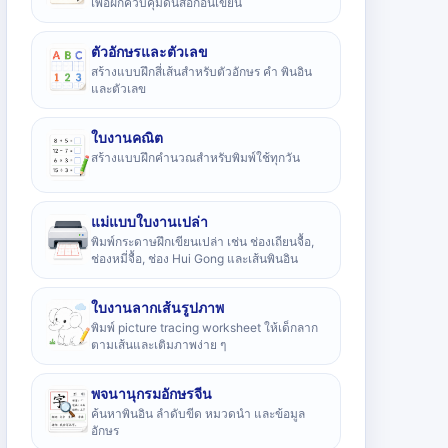
เพื่อฝึกควบคุมดินสอก่อนเขียน
ตัวอักษรและตัวเลข
สร้างแบบฝึกสี่เส้นสำหรับตัวอักษร คำ พินอิน
และตัวเลข
ใบงานคณิต
สร้างแบบฝึกคำนวณสำหรับพิมพ์ใช้ทุกวัน
แม่แบบใบงานเปล่า
พิมพ์กระดาษฝึกเขียนเปล่า เช่น ช่องเถียนจื้อ,
ช่องหมี่จื้อ, ช่อง Hui Gong และเส้นพินอิน
ใบงานลากเส้นรูปภาพ
พิมพ์ picture tracing worksheet ให้เด็กลาก
ตามเส้นและเติมภาพง่าย ๆ
พจนานุกรมอักษรจีน
ค้นหาพินอิน ลำดับขีด หมวดนำ และข้อมูล
อักษร