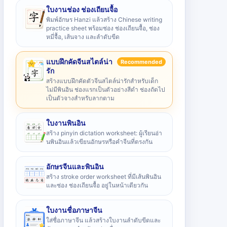
ใบงานช่อง ช่องเถียนจื้อ
พิมพ์อักษร Hanzi แล้วสร้าง Chinese writing
practice sheet พร้อมช่อง ช่องเถียนจื้อ, ช่อง
หมี่จื้อ, เส้นจาง และลำดับขีด
แบบฝึกคัดจีนสไตล์น่า
Recommended
รัก
สร้างแบบฝึกคัดตัวจีนสไตล์น่ารักสำหรับเด็ก
ไม่มีพินอิน ช่องแรกเป็นตัวอย่างสีดำ ช่องถัดไป
เป็นตัวจางสำหรับลากตาม
ใบงานพินอิน
สร้าง pinyin dictation worksheet: ผู้เรียนอ่า
นพินอินแล้วเขียนอักษรหรือคำจีนที่ตรงกัน
อักษรจีนและพินอิน
สร้าง stroke order worksheet ที่มีเส้นพินอิน
และช่อง ช่องเถียนจื้อ อยู่ในหน้าเดียวกัน
ใบงานชื่อภาษาจีน
ใส่ชื่อภาษาจีน แล้วสร้างใบงานลำดับขีดและ