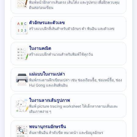
พิมพ์หน้าฝึกลากเส้นตรง เส้นโค้ง และรูปทรง เพื่อฝึกควบคุม
ดินสอก่อนเขียน
ตัวอักษรและตัวเลข
สร้างแบบฝึกสี่เส้นสำหรับตัวอักษร คำ พินอิน และตัวเลข
ใบงานคณิต
สร้างแบบฝึกคำนวณสำหรับพิมพ์ใช้ทุกวัน
แม่แบบใบงานเปล่า
พิมพ์กระดาษฝึกเขียนเปล่า เช่น ช่องเถียนจื้อ, ช่องหมี่จื้อ, ช่อง
Hui Gong และเส้นพินอิน
ใบงานลากเส้นรูปภาพ
พิมพ์ picture tracing worksheet ให้เด็กลากตามเส้นและ
เติมภาพง่าย ๆ
พจนานุกรมอักษรจีน
ค้นหาพินอิน ลำดับขีด หมวดนำ และข้อมูลอักษร