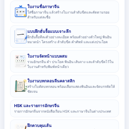
ใบงานชื่อภาษาจีน
ใส่ชื่อภาษาจีน แล้วสร้างใบงานลำดับขีดและคัดตามรอย
สำหรับแต่ละชื่อ
แบบฝึกฮั่นจื้อแบบเจาะลึก
ฝึกฮั่นจื้อทีละตัวอย่างละเอียด พร้อมตัวอย่างตัวใหญ่ พินอิน
หมวดนำ โครงสร้าง ลำดับขีด คำศัพท์ และแต่งประโยค
ใบงานจัดหน้าแบบผสม
รวมอักษรจีน คำ ประโยค พินอิน เส้นจาง และลำดับขีดไว้ใน
ใบงานสำหรับพิมพ์หน้าเดียว
ใบงานบทกลอนจีนคลาสสิก
สร้างใบคัดบทกลอน พร้อมเลือกแสดงพินอินและจัดบรรทัดให้
ชัดเจน
HSK และรายการอักษรจีน
รายการอักษรจีนจากหนังสือเรียน HSK และภาษาจีนในต่างประเทศ
ฝึกควบคุมเส้น