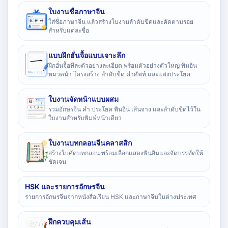
ใบงานชื่อภาษาจีน
ใส่ชื่อภาษาจีน แล้วสร้างใบงานลำดับขีดและคัดตามรอย
สำหรับแต่ละชื่อ
แบบฝึกฮั่นจื้อแบบเจาะลึก
ฝึกฮั่นจื้อทีละตัวอย่างละเอียด พร้อมตัวอย่างตัวใหญ่ พินอิน
หมวดนำ โครงสร้าง ลำดับขีด คำศัพท์ และแต่งประโยค
ใบงานจัดหน้าแบบผสม
รวมอักษรจีน คำ ประโยค พินอิน เส้นจาง และลำดับขีดไว้ใน
ใบงานสำหรับพิมพ์หน้าเดียว
ใบงานบทกลอนจีนคลาสสิก
สร้างใบคัดบทกลอน พร้อมเลือกแสดงพินอินและจัดบรรทัดให้
ชัดเจน
HSK และรายการอักษรจีน
รายการอักษรจีนจากหนังสือเรียน HSK และภาษาจีนในต่างประเทศ
ฝึกควบคุมเส้น