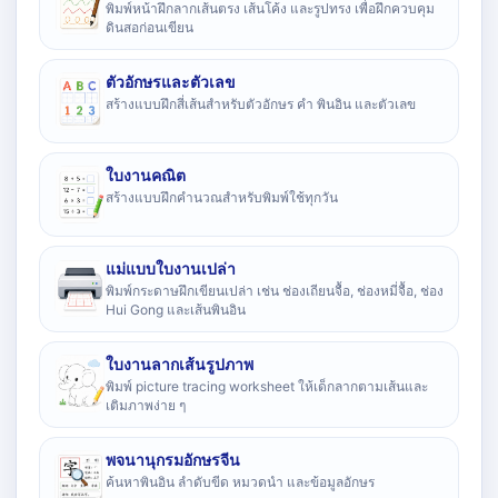
พิมพ์หน้าฝึกลากเส้นตรง เส้นโค้ง และรูปทรง เพื่อฝึกควบคุม
ดินสอก่อนเขียน
ตัวอักษรและตัวเลข
สร้างแบบฝึกสี่เส้นสำหรับตัวอักษร คำ พินอิน และตัวเลข
ใบงานคณิต
สร้างแบบฝึกคำนวณสำหรับพิมพ์ใช้ทุกวัน
แม่แบบใบงานเปล่า
พิมพ์กระดาษฝึกเขียนเปล่า เช่น ช่องเถียนจื้อ, ช่องหมี่จื้อ, ช่อง
Hui Gong และเส้นพินอิน
ใบงานลากเส้นรูปภาพ
พิมพ์ picture tracing worksheet ให้เด็กลากตามเส้นและ
เติมภาพง่าย ๆ
พจนานุกรมอักษรจีน
ค้นหาพินอิน ลำดับขีด หมวดนำ และข้อมูลอักษร