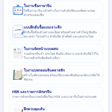
ใบงานชื่อภาษาจีน
ใส่ชื่อภาษาจีน แล้วสร้างใบงานลำดับขีดและคัดตามรอย
สำหรับแต่ละชื่อ
แบบฝึกฮั่นจื้อแบบเจาะลึก
ฝึกฮั่นจื้อทีละตัวอย่างละเอียด พร้อมตัวอย่างตัวใหญ่ พินอิน
หมวดนำ โครงสร้าง ลำดับขีด คำศัพท์ และแต่งประโยค
ใบงานจัดหน้าแบบผสม
รวมอักษรจีน คำ ประโยค พินอิน เส้นจาง และลำดับขีดไว้ใน
ใบงานสำหรับพิมพ์หน้าเดียว
ใบงานบทกลอนจีนคลาสสิก
สร้างใบคัดบทกลอน พร้อมเลือกแสดงพินอินและจัดบรรทัดให้
ชัดเจน
HSK และรายการอักษรจีน
รายการอักษรจีนจากหนังสือเรียน HSK และภาษาจีนในต่างประเทศ
ฝึกควบคุมเส้น