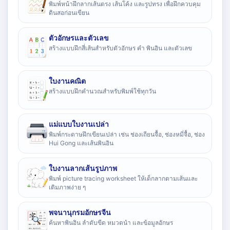
พิมพ์หน้าฝึกลากเส้นตรง เส้นโค้ง และรูปทรง เพื่อฝึกควบคุม
ดินสอก่อนเขียน
ตัวอักษรและตัวเลข
สร้างแบบฝึกสี่เส้นสำหรับตัวอักษร คำ พินอิน และตัวเลข
ใบงานคณิต
สร้างแบบฝึกคำนวณสำหรับพิมพ์ใช้ทุกวัน
แม่แบบใบงานเปล่า
พิมพ์กระดาษฝึกเขียนเปล่า เช่น ช่องเถียนจื้อ, ช่องหมี่จื้อ, ช่อง
Hui Gong และเส้นพินอิน
ใบงานลากเส้นรูปภาพ
พิมพ์ picture tracing worksheet ให้เด็กลากตามเส้นและ
เติมภาพง่าย ๆ
พจนานุกรมอักษรจีน
ค้นหาพินอิน ลำดับขีด หมวดนำ และข้อมูลอักษร