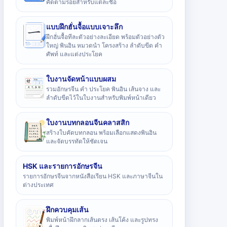
คัดตามรอยสำหรับแต่ละชื่อ
แบบฝึกฮั่นจื้อแบบเจาะลึก
ฝึกฮั่นจื้อทีละตัวอย่างละเอียด พร้อมตัวอย่างตัว
ใหญ่ พินอิน หมวดนำ โครงสร้าง ลำดับขีด คำ
ศัพท์ และแต่งประโยค
ใบงานจัดหน้าแบบผสม
รวมอักษรจีน คำ ประโยค พินอิน เส้นจาง และ
ลำดับขีดไว้ในใบงานสำหรับพิมพ์หน้าเดียว
ใบงานบทกลอนจีนคลาสสิก
สร้างใบคัดบทกลอน พร้อมเลือกแสดงพินอิน
และจัดบรรทัดให้ชัดเจน
HSK และรายการอักษรจีน
รายการอักษรจีนจากหนังสือเรียน HSK และภาษาจีนใน
ต่างประเทศ
ฝึกควบคุมเส้น
พิมพ์หน้าฝึกลากเส้นตรง เส้นโค้ง และรูปทรง