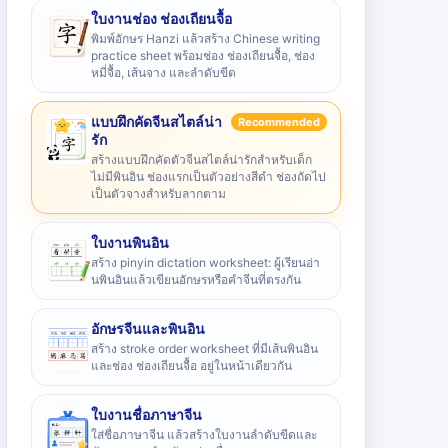
ใบงานช่อง ช่องเถียนจื้อ
พิมพ์อักษร Hanzi แล้วสร้าง Chinese writing
practice sheet พร้อมช่อง ช่องเถียนจื้อ, ช่อง
หมี่จื้อ, เส้นจาง และลำดับขีด
แบบฝึกคัดจีนสไตล์น่า
Recommended
รัก
สร้างแบบฝึกคัดตัวจีนสไตล์น่ารักสำหรับเด็ก
ไม่มีพินอิน ช่องแรกเป็นตัวอย่างสีดำ ช่องถัดไป
เป็นตัวจางสำหรับลากตาม
ใบงานพินอิน
สร้าง pinyin dictation worksheet: ผู้เรียนอ่า
นพินอินแล้วเขียนอักษรหรือคำจีนที่ตรงกัน
อักษรจีนและพินอิน
สร้าง stroke order worksheet ที่มีเส้นพินอิน
และช่อง ช่องเถียนจื้อ อยู่ในหน้าเดียวกัน
ใบงานชื่อภาษาจีน
ใส่ชื่อภาษาจีน แล้วสร้างใบงานลำดับขีดและ