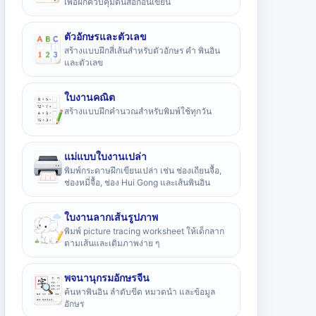
เพื่อฝึกควบคุมดินสอก่อนเขียน
ตัวอักษรและตัวเลข
สร้างแบบฝึกสี่เส้นสำหรับตัวอักษร คำ พินอิน
และตัวเลข
ใบงานคณิต
สร้างแบบฝึกคำนวณสำหรับพิมพ์ใช้ทุกวัน
แม่แบบใบงานเปล่า
พิมพ์กระดาษฝึกเขียนเปล่า เช่น ช่องเถียนจื้อ,
ช่องหมี่จื้อ, ช่อง Hui Gong และเส้นพินอิน
ใบงานลากเส้นรูปภาพ
พิมพ์ picture tracing worksheet ให้เด็กลาก
ตามเส้นและเติมภาพง่าย ๆ
พจนานุกรมอักษรจีน
ค้นหาพินอิน ลำดับขีด หมวดนำ และข้อมูล
อักษร