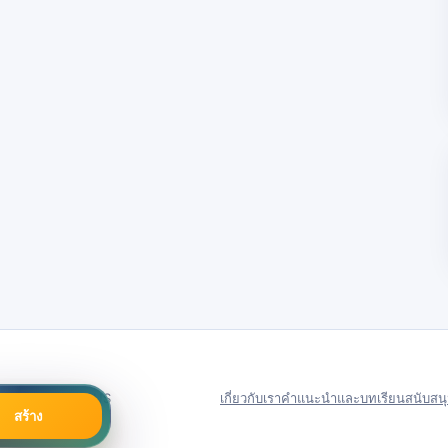
79号
Server in: US
เกี่ยวกับเรา
คำแนะนำและบทเรียน
สนับสน
สร้าง