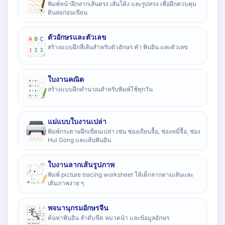
พิมพ์หน้าฝึกลากเส้นตรง เส้นโค้ง และรูปทรง เพื่อฝึกควบคุม
ดินสอก่อนเขียน
ตัวอักษรและตัวเลข
สร้างแบบฝึกสี่เส้นสำหรับตัวอักษร คำ พินอิน และตัวเลข
ใบงานคณิต
สร้างแบบฝึกคำนวณสำหรับพิมพ์ใช้ทุกวัน
แม่แบบใบงานเปล่า
พิมพ์กระดาษฝึกเขียนเปล่า เช่น ช่องเถียนจื้อ, ช่องหมี่จื้อ, ช่อง
Hui Gong และเส้นพินอิน
ใบงานลากเส้นรูปภาพ
พิมพ์ picture tracing worksheet ให้เด็กลากตามเส้นและ
เติมภาพง่าย ๆ
พจนานุกรมอักษรจีน
ค้นหาพินอิน ลำดับขีด หมวดนำ และข้อมูลอักษร