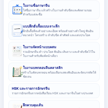
ใบงานชื่อภาษาจีน
ใส่ชื่อภาษาจีน แล้วสร้างใบงานลำดับขีดและคัดตามรอย
สำหรับแต่ละชื่อ
แบบฝึกฮั่นจื้อแบบเจาะลึก
ฝึกฮั่นจื้อทีละตัวอย่างละเอียด พร้อมตัวอย่างตัวใหญ่ พินอิน
หมวดนำ โครงสร้าง ลำดับขีด คำศัพท์ และแต่งประโยค
ใบงานจัดหน้าแบบผสม
รวมอักษรจีน คำ ประโยค พินอิน เส้นจาง และลำดับขีดไว้ใน
ใบงานสำหรับพิมพ์หน้าเดียว
ใบงานบทกลอนจีนคลาสสิก
สร้างใบคัดบทกลอน พร้อมเลือกแสดงพินอินและจัดบรรทัดให้
ชัดเจน
HSK และรายการอักษรจีน
รายการอักษรจีนจากหนังสือเรียน HSK และภาษาจีนในต่างประเทศ
ฝึกควบคุมเส้น