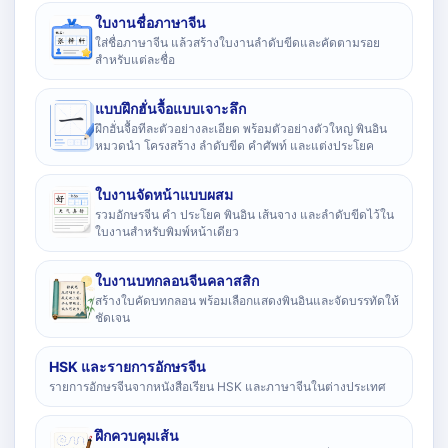
ใบงานชื่อภาษาจีน
ใส่ชื่อภาษาจีน แล้วสร้างใบงานลำดับขีดและคัดตามรอย
สำหรับแต่ละชื่อ
แบบฝึกฮั่นจื้อแบบเจาะลึก
ฝึกฮั่นจื้อทีละตัวอย่างละเอียด พร้อมตัวอย่างตัวใหญ่ พินอิน
หมวดนำ โครงสร้าง ลำดับขีด คำศัพท์ และแต่งประโยค
ใบงานจัดหน้าแบบผสม
รวมอักษรจีน คำ ประโยค พินอิน เส้นจาง และลำดับขีดไว้ใน
ใบงานสำหรับพิมพ์หน้าเดียว
ใบงานบทกลอนจีนคลาสสิก
สร้างใบคัดบทกลอน พร้อมเลือกแสดงพินอินและจัดบรรทัดให้
ชัดเจน
HSK และรายการอักษรจีน
รายการอักษรจีนจากหนังสือเรียน HSK และภาษาจีนในต่างประเทศ
ฝึกควบคุมเส้น