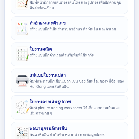
พิมพ์หน้าฝึกลากเส้นตรง เส้นโค้ง และรูปทรง เพื่อฝึกควบคุม
ดินสอก่อนเขียน
ตัวอักษรและตัวเลข
สร้างแบบฝึกสี่เส้นสำหรับตัวอักษร คำ พินอิน และตัวเลข
ใบงานคณิต
สร้างแบบฝึกคำนวณสำหรับพิมพ์ใช้ทุกวัน
แม่แบบใบงานเปล่า
พิมพ์กระดาษฝึกเขียนเปล่า เช่น ช่องเถียนจื้อ, ช่องหมี่จื้อ, ช่อง
Hui Gong และเส้นพินอิน
ใบงานลากเส้นรูปภาพ
พิมพ์ picture tracing worksheet ให้เด็กลากตามเส้นและ
เติมภาพง่าย ๆ
พจนานุกรมอักษรจีน
ค้นหาพินอิน ลำดับขีด หมวดนำ และข้อมูลอักษร