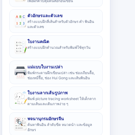
เพื่อฝึกควบคุมดินสอก่อนเขียน
ตัวอักษรและตัวเลข
สร้างแบบฝึกสี่เส้นสำหรับตัวอักษร คำ พินอิน
และตัวเลข
ใบงานคณิต
สร้างแบบฝึกคำนวณสำหรับพิมพ์ใช้ทุกวัน
แม่แบบใบงานเปล่า
พิมพ์กระดาษฝึกเขียนเปล่า เช่น ช่องเถียนจื้อ,
ช่องหมี่จื้อ, ช่อง Hui Gong และเส้นพินอิน
ใบงานลากเส้นรูปภาพ
พิมพ์ picture tracing worksheet ให้เด็กลาก
ตามเส้นและเติมภาพง่าย ๆ
พจนานุกรมอักษรจีน
ค้นหาพินอิน ลำดับขีด หมวดนำ และข้อมูล
อักษร