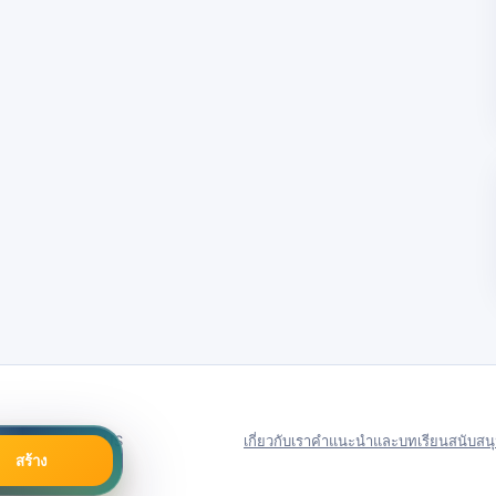
79号
Server in: US
เกี่ยวกับเรา
คำแนะนำและบทเรียน
สนับสน
สร้าง