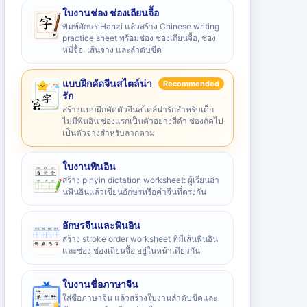
ใบงานช่อง ช่องเถียนจื้อ
พิมพ์อักษร Hanzi แล้วสร้าง Chinese writing
practice sheet พร้อมช่อง ช่องเถียนจื้อ, ช่อง
หมี่จื้อ, เส้นจาง และลำดับขีด
แบบฝึกคัดจีนสไตล์น่า
Recommended
รัก
สร้างแบบฝึกคัดตัวจีนสไตล์น่ารักสำหรับเด็ก
ไม่มีพินอิน ช่องแรกเป็นตัวอย่างสีดำ ช่องถัดไป
เป็นตัวจางสำหรับลากตาม
ใบงานพินอิน
สร้าง pinyin dictation worksheet: ผู้เรียนอ่า
นพินอินแล้วเขียนอักษรหรือคำจีนที่ตรงกัน
อักษรจีนและพินอิน
สร้าง stroke order worksheet ที่มีเส้นพินอิน
และช่อง ช่องเถียนจื้อ อยู่ในหน้าเดียวกัน
ใบงานชื่อภาษาจีน
ใส่ชื่อภาษาจีน แล้วสร้างใบงานลำดับขีดและ