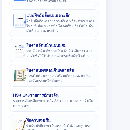
คัดตามรอยสำหรับแต่ละชื่อ
แบบฝึกฮั่นจื้อแบบเจาะลึก
ฝึกฮั่นจื้อทีละตัวอย่างละเอียด พร้อมตัวอย่างตัว
ใหญ่ พินอิน หมวดนำ โครงสร้าง ลำดับขีด คำ
ศัพท์ และแต่งประโยค
ใบงานจัดหน้าแบบผสม
รวมอักษรจีน คำ ประโยค พินอิน เส้นจาง และ
ลำดับขีดไว้ในใบงานสำหรับพิมพ์หน้าเดียว
ใบงานบทกลอนจีนคลาสสิก
สร้างใบคัดบทกลอน พร้อมเลือกแสดงพินอิน
และจัดบรรทัดให้ชัดเจน
HSK และรายการอักษรจีน
รายการอักษรจีนจากหนังสือเรียน HSK และภาษาจีนใน
ต่างประเทศ
ฝึกควบคุมเส้น
พิมพ์หน้าฝึกลากเส้นตรง เส้นโค้ง และรูปทรง