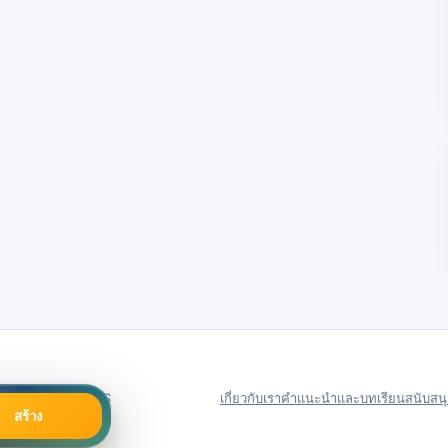
79号
Server in: US
เกี่ยวกับเรา
คำแนะนำและบทเรียน
สนับสน
สร้าง