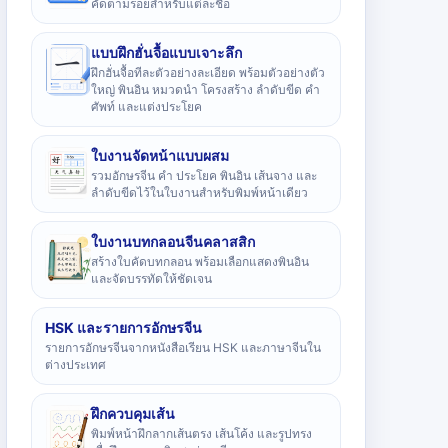
คัดตามรอยสำหรับแต่ละชื่อ
แบบฝึกฮั่นจื้อแบบเจาะลึก
ฝึกฮั่นจื้อทีละตัวอย่างละเอียด พร้อมตัวอย่างตัว
ใหญ่ พินอิน หมวดนำ โครงสร้าง ลำดับขีด คำ
ศัพท์ และแต่งประโยค
ใบงานจัดหน้าแบบผสม
รวมอักษรจีน คำ ประโยค พินอิน เส้นจาง และ
ลำดับขีดไว้ในใบงานสำหรับพิมพ์หน้าเดียว
ใบงานบทกลอนจีนคลาสสิก
สร้างใบคัดบทกลอน พร้อมเลือกแสดงพินอิน
และจัดบรรทัดให้ชัดเจน
HSK และรายการอักษรจีน
รายการอักษรจีนจากหนังสือเรียน HSK และภาษาจีนใน
ต่างประเทศ
ฝึกควบคุมเส้น
พิมพ์หน้าฝึกลากเส้นตรง เส้นโค้ง และรูปทรง