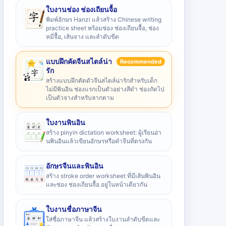
ใบงานช่อง ช่องเถียนจื้อ
พิมพ์อักษร Hanzi แล้วสร้าง Chinese writing
practice sheet พร้อมช่อง ช่องเถียนจื้อ, ช่อง
หมี่จื้อ, เส้นจาง และลำดับขีด
แบบฝึกคัดจีนสไตล์น่า
Recommended
รัก
สร้างแบบฝึกคัดตัวจีนสไตล์น่ารักสำหรับเด็ก
ไม่มีพินอิน ช่องแรกเป็นตัวอย่างสีดำ ช่องถัดไป
เป็นตัวจางสำหรับลากตาม
ใบงานพินอิน
สร้าง pinyin dictation worksheet: ผู้เรียนอ่า
นพินอินแล้วเขียนอักษรหรือคำจีนที่ตรงกัน
อักษรจีนและพินอิน
สร้าง stroke order worksheet ที่มีเส้นพินอิน
และช่อง ช่องเถียนจื้อ อยู่ในหน้าเดียวกัน
ใบงานชื่อภาษาจีน
ใส่ชื่อภาษาจีน แล้วสร้างใบงานลำดับขีดและ