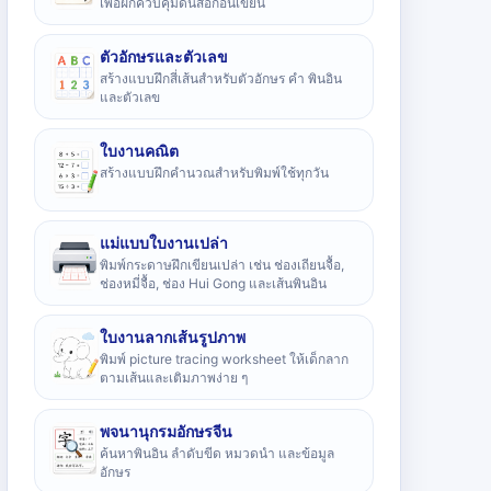
เพื่อฝึกควบคุมดินสอก่อนเขียน
ตัวอักษรและตัวเลข
สร้างแบบฝึกสี่เส้นสำหรับตัวอักษร คำ พินอิน
และตัวเลข
ใบงานคณิต
สร้างแบบฝึกคำนวณสำหรับพิมพ์ใช้ทุกวัน
แม่แบบใบงานเปล่า
พิมพ์กระดาษฝึกเขียนเปล่า เช่น ช่องเถียนจื้อ,
ช่องหมี่จื้อ, ช่อง Hui Gong และเส้นพินอิน
ใบงานลากเส้นรูปภาพ
พิมพ์ picture tracing worksheet ให้เด็กลาก
ตามเส้นและเติมภาพง่าย ๆ
พจนานุกรมอักษรจีน
ค้นหาพินอิน ลำดับขีด หมวดนำ และข้อมูล
อักษร