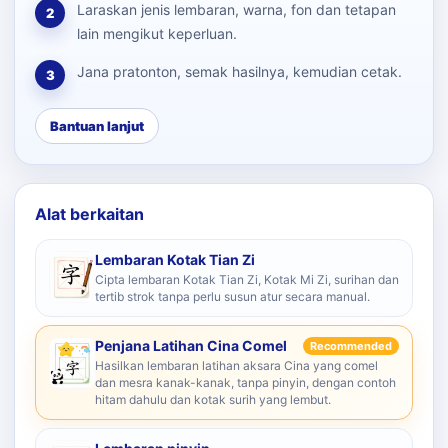
Laraskan jenis lembaran, warna, fon dan tetapan
2
lain mengikut keperluan.
Jana pratonton, semak hasilnya, kemudian cetak.
3
Bantuan lanjut
Alat berkaitan
Lembaran Kotak Tian Zi
Cipta lembaran Kotak Tian Zi, Kotak Mi Zi, surihan dan
tertib strok tanpa perlu susun atur secara manual.
Penjana Latihan Cina Comel
Recommended
Hasilkan lembaran latihan aksara Cina yang comel
dan mesra kanak-kanak, tanpa pinyin, dengan contoh
hitam dahulu dan kotak surih yang lembut.