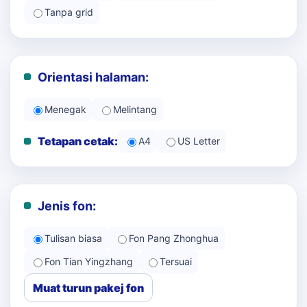
Tanpa grid
Orientasi halaman:
Menegak
Melintang
Tetapan cetak:
A4
US Letter
Jenis fon:
Tulisan biasa
Fon Pang Zhonghua
Fon Tian Yingzhang
Tersuai
Muat turun pakej fon