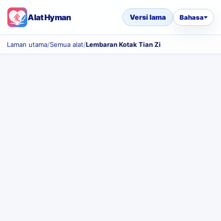
Alat Hyman
Versi lama
Bahasa
Laman utama
/
Semua alat
/
Lembaran Kotak Tian Zi