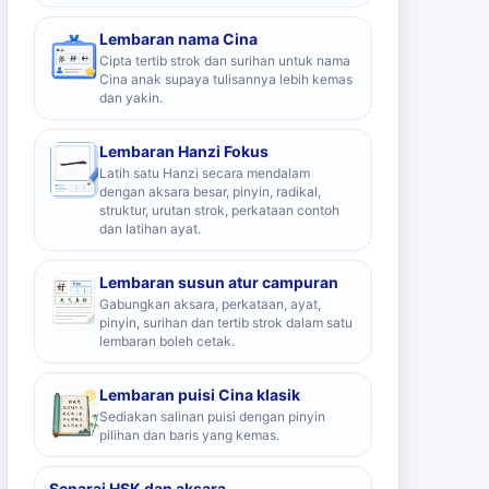
Lembaran nama Cina
Cipta tertib strok dan surihan untuk nama
Cina anak supaya tulisannya lebih kemas
dan yakin.
Lembaran Hanzi Fokus
Latih satu Hanzi secara mendalam
dengan aksara besar, pinyin, radikal,
struktur, urutan strok, perkataan contoh
dan latihan ayat.
Lembaran susun atur campuran
Gabungkan aksara, perkataan, ayat,
pinyin, surihan dan tertib strok dalam satu
lembaran boleh cetak.
Lembaran puisi Cina klasik
Sediakan salinan puisi dengan pinyin
pilihan dan baris yang kemas.
Senarai HSK dan aksara