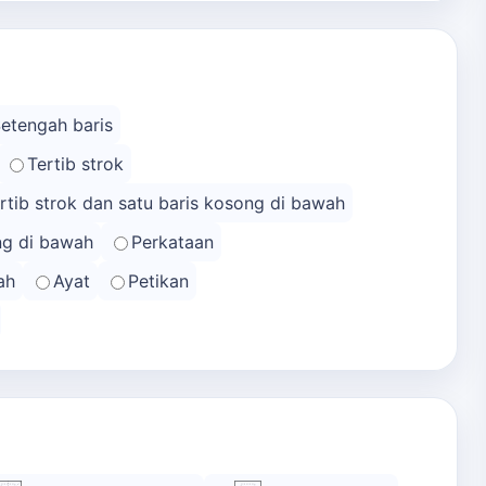
Setengah baris
Tertib strok
rtib strok dan satu baris kosong di bawah
ong di bawah
Perkataan
ah
Ayat
Petikan