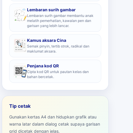
Lembaran surih gambar
Lembaran surih gambar membantu anak
melatih pemerhatian, kawalan pen dan
garisan yang lebih lancar.
Kamus aksara Cina
Semak pinyin, tertib strok, radikal dan
maklumat aksara.
Penjana kod QR
Cipta kod QR untuk pautan kelas dan
bahan bercetak.
Tip cetak
Gunakan kertas A4 dan hidupkan grafik atau
warna latar dalam dialog cetak supaya garisan
grid dicetak dengan jelas.