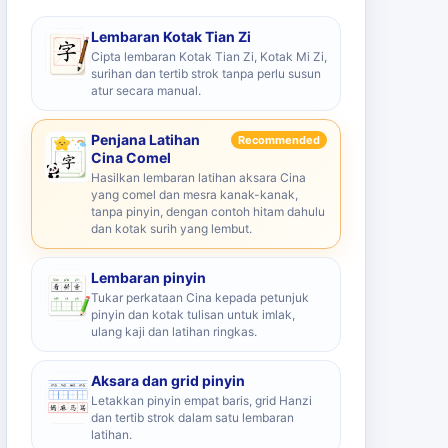
Lembaran Kotak Tian Zi
Cipta lembaran Kotak Tian Zi, Kotak Mi Zi,
surihan dan tertib strok tanpa perlu susun
atur secara manual.
Penjana Latihan
Recommended
Cina Comel
Hasilkan lembaran latihan aksara Cina
yang comel dan mesra kanak-kanak,
tanpa pinyin, dengan contoh hitam dahulu
dan kotak surih yang lembut.
Lembaran pinyin
Tukar perkataan Cina kepada petunjuk
pinyin dan kotak tulisan untuk imlak,
ulang kaji dan latihan ringkas.
Aksara dan grid pinyin
Letakkan pinyin empat baris, grid Hanzi
dan tertib strok dalam satu lembaran
latihan.