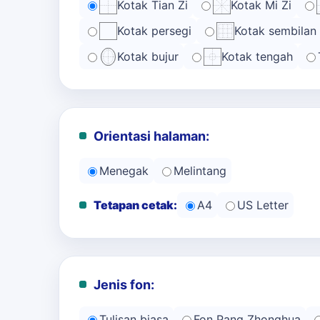
Kotak Tian Zi
Kotak Mi Zi
Kotak persegi
Kotak sembilan
Kotak bujur
Kotak tengah
Orientasi halaman:
Menegak
Melintang
Tetapan cetak:
A4
US Letter
Jenis fon:
Tulisan biasa
Fon Pang Zhonghua