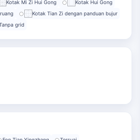
Kotak Mi Zi Hui Gong
Kotak Hui Gong
 ruang
Kotak Tian Zi dengan panduan bujur
Tanpa grid
Fon Tian Yingzhang
Tersuai