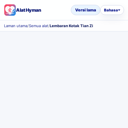
Alat Hyman
Versi lama
Bahasa
Laman utama
/
Semua alat
/
Lembaran Kotak Tian Zi