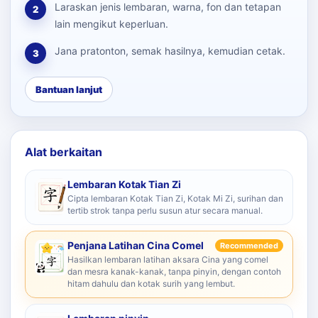
Laraskan jenis lembaran, warna, fon dan tetapan
2
lain mengikut keperluan.
Jana pratonton, semak hasilnya, kemudian cetak.
3
Bantuan lanjut
Alat berkaitan
Lembaran Kotak Tian Zi
Cipta lembaran Kotak Tian Zi, Kotak Mi Zi, surihan dan
tertib strok tanpa perlu susun atur secara manual.
Penjana Latihan Cina Comel
Recommended
Hasilkan lembaran latihan aksara Cina yang comel
dan mesra kanak-kanak, tanpa pinyin, dengan contoh
hitam dahulu dan kotak surih yang lembut.