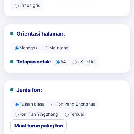
Tanpa grid
Orientasi halaman:
Menegak
Melintang
Tetapan cetak:
A4
US Letter
Jenis fon:
Tulisan biasa
Fon Pang Zhonghua
Fon Tian Yingzhang
Tersuai
Muat turun pakej fon