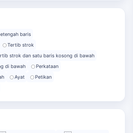
Setengah baris
Tertib strok
rtib strok dan satu baris kosong di bawah
ong di bawah
Perkataan
ah
Ayat
Petikan