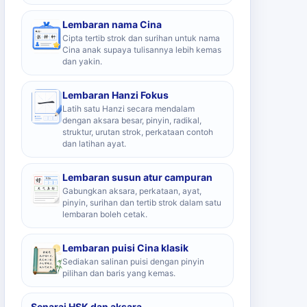
Lembaran nama Cina
Cipta tertib strok dan surihan untuk nama
Cina anak supaya tulisannya lebih kemas
dan yakin.
Lembaran Hanzi Fokus
Latih satu Hanzi secara mendalam
dengan aksara besar, pinyin, radikal,
struktur, urutan strok, perkataan contoh
dan latihan ayat.
Lembaran susun atur campuran
Gabungkan aksara, perkataan, ayat,
pinyin, surihan dan tertib strok dalam satu
lembaran boleh cetak.
Lembaran puisi Cina klasik
Sediakan salinan puisi dengan pinyin
pilihan dan baris yang kemas.
Senarai HSK dan aksara