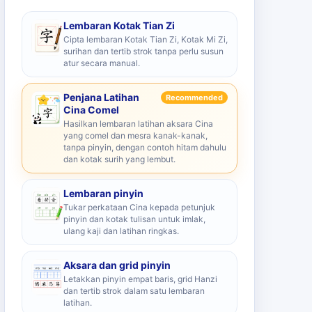
Lembaran Kotak Tian Zi
Cipta lembaran Kotak Tian Zi, Kotak Mi Zi,
surihan dan tertib strok tanpa perlu susun
atur secara manual.
Penjana Latihan
Recommended
Cina Comel
Hasilkan lembaran latihan aksara Cina
yang comel dan mesra kanak-kanak,
tanpa pinyin, dengan contoh hitam dahulu
dan kotak surih yang lembut.
Lembaran pinyin
Tukar perkataan Cina kepada petunjuk
pinyin dan kotak tulisan untuk imlak,
ulang kaji dan latihan ringkas.
Aksara dan grid pinyin
Letakkan pinyin empat baris, grid Hanzi
dan tertib strok dalam satu lembaran
latihan.