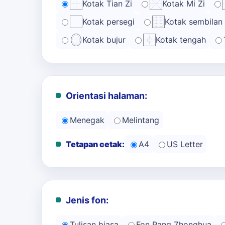
Kotak Tian Zi
Kotak Mi Zi
Kotak persegi
Kotak sembilan
Kotak bujur
Kotak tengah
Orientasi halaman:
Menegak
Melintang
Tetapan cetak:
A4
US Letter
Jenis fon:
Tulisan biasa
Fon Pang Zhonghua