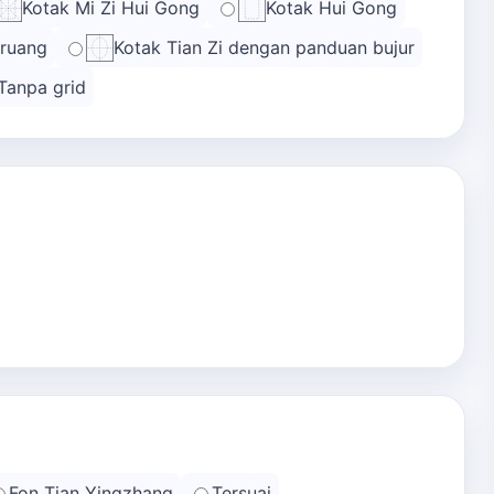
Kotak Mi Zi Hui Gong
Kotak Hui Gong
 ruang
Kotak Tian Zi dengan panduan bujur
Tanpa grid
Fon Tian Yingzhang
Tersuai