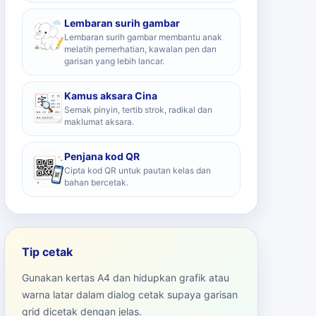
Lembaran surih gambar
Lembaran surih gambar membantu anak
melatih pemerhatian, kawalan pen dan
garisan yang lebih lancar.
Kamus aksara Cina
Semak pinyin, tertib strok, radikal dan
maklumat aksara.
Penjana kod QR
Cipta kod QR untuk pautan kelas dan
bahan bercetak.
Tip cetak
Gunakan kertas A4 dan hidupkan grafik atau
warna latar dalam dialog cetak supaya garisan
grid dicetak dengan jelas.