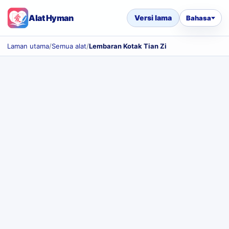
Alat Hyman
Versi lama
Bahasa
Laman utama
/
Semua alat
/
Lembaran Kotak Tian Zi