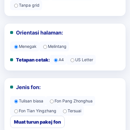
Tanpa grid
Orientasi halaman:
Menegak
Melintang
Tetapan cetak:
A4
US Letter
Jenis fon:
Tulisan biasa
Fon Pang Zhonghua
Fon Tian Yingzhang
Tersuai
Muat turun pakej fon