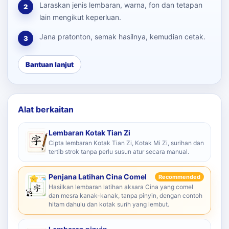
Laraskan jenis lembaran, warna, fon dan tetapan
2
lain mengikut keperluan.
Jana pratonton, semak hasilnya, kemudian cetak.
3
Bantuan lanjut
Alat berkaitan
Lembaran Kotak Tian Zi
Cipta lembaran Kotak Tian Zi, Kotak Mi Zi, surihan dan
tertib strok tanpa perlu susun atur secara manual.
Penjana Latihan Cina Comel
Recommended
Hasilkan lembaran latihan aksara Cina yang comel
dan mesra kanak-kanak, tanpa pinyin, dengan contoh
hitam dahulu dan kotak surih yang lembut.