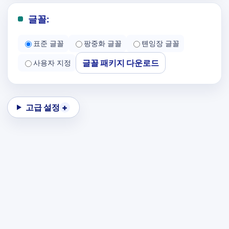
글꼴:
표준 글꼴
팡중화 글꼴
톈잉장 글꼴
글꼴 패키지 다운로드
사용자 지정
고급 설정