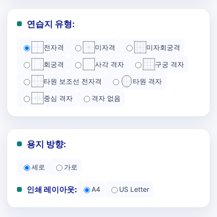
연습지 유형:
전자격
미자격
미자회궁격
회궁격
사각 격자
구궁 격자
타원 보조선 전자격
타원 격자
중심 격자
격자 없음
용지 방향:
세로
가로
인쇄 레이아웃:
A4
US Letter