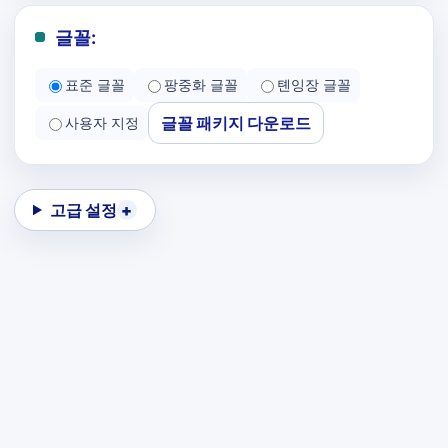
글꼴:
표준 글꼴
팡중화 글꼴
톈잉장 글꼴
글꼴 패키지 다운로드
사용자 지정
고급 설정