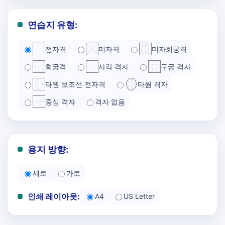
연습지 유형:
전자격
미자격
미자회궁격
회궁격
사각 격자
구궁 격자
타원 보조선 전자격
타원 격자
중심 격자
격자 없음
용지 방향:
세로
가로
인쇄 레이아웃:
A4
US Letter