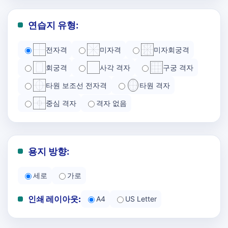
연습지 유형:
전자격
미자격
미자회궁격
회궁격
사각 격자
구궁 격자
타원 보조선 전자격
타원 격자
중심 격자
격자 없음
용지 방향:
세로
가로
인쇄 레이아웃:
A4
US Letter