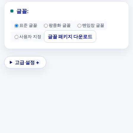
글꼴:
표준 글꼴
팡중화 글꼴
톈잉장 글꼴
글꼴 패키지 다운로드
사용자 지정
고급 설정