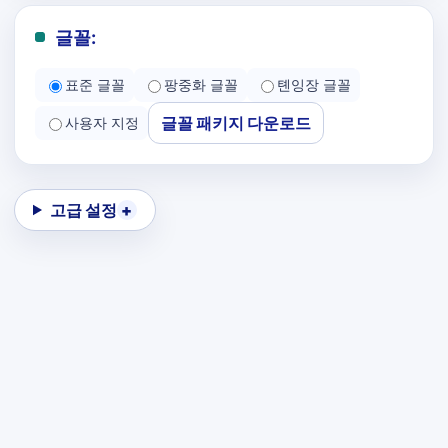
글꼴:
표준 글꼴
팡중화 글꼴
톈잉장 글꼴
글꼴 패키지 다운로드
사용자 지정
고급 설정