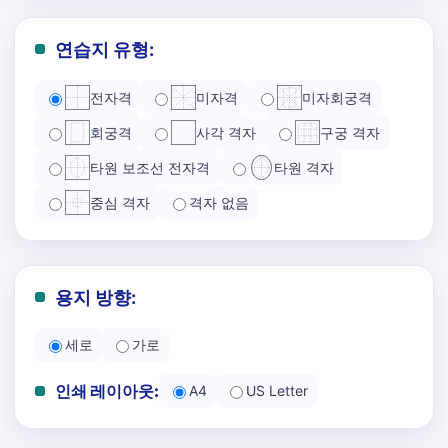
연습지 유형:
전자격
미자격
미자회궁격
회궁격
사각 격자
구궁 격자
타원 보조선 전자격
타원 격자
중심 격자
격자 없음
용지 방향:
세로
가로
인쇄 레이아웃:
A4
US Letter