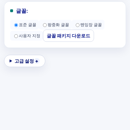
글꼴:
표준 글꼴
팡중화 글꼴
톈잉장 글꼴
글꼴 패키지 다운로드
사용자 지정
고급 설정