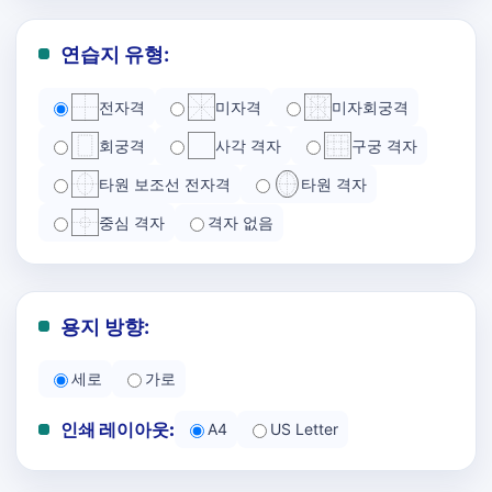
연습지 유형:
전자격
미자격
미자회궁격
회궁격
사각 격자
구궁 격자
타원 보조선 전자격
타원 격자
중심 격자
격자 없음
용지 방향:
세로
가로
인쇄 레이아웃:
A4
US Letter