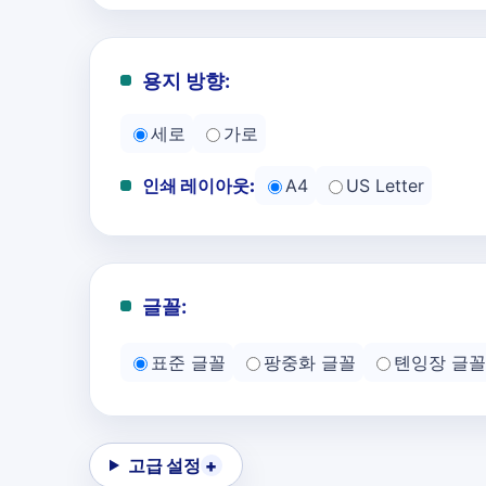
용지 방향:
세로
가로
인쇄 레이아웃:
A4
US Letter
글꼴:
표준 글꼴
팡중화 글꼴
톈잉장 글꼴
고급 설정