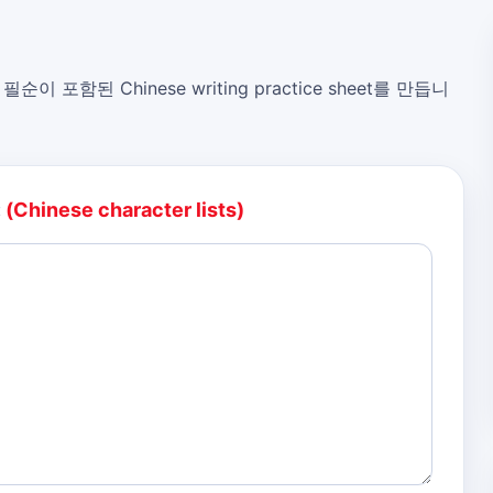
, 필순이 포함된 Chinese writing practice sheet를 만듭니
:
(Chinese character lists)