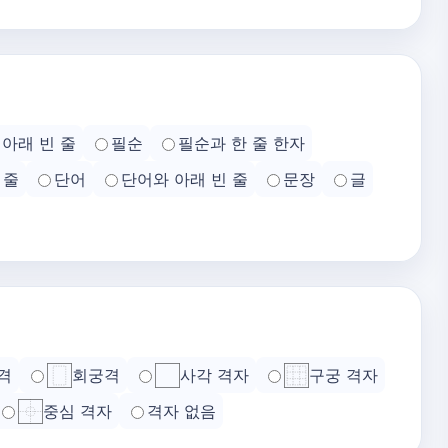
아래 빈 줄
필순
필순과 한 줄 한자
 줄
단어
단어와 아래 빈 줄
문장
글
격
회궁격
사각 격자
구궁 격자
중심 격자
격자 없음