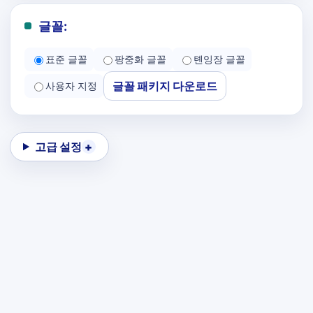
글꼴:
표준 글꼴
팡중화 글꼴
톈잉장 글꼴
글꼴 패키지 다운로드
사용자 지정
고급 설정