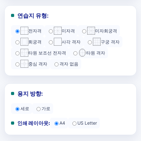
연습지 유형:
전자격
미자격
미자회궁격
회궁격
사각 격자
구궁 격자
타원 보조선 전자격
타원 격자
중심 격자
격자 없음
용지 방향:
세로
가로
인쇄 레이아웃:
A4
US Letter