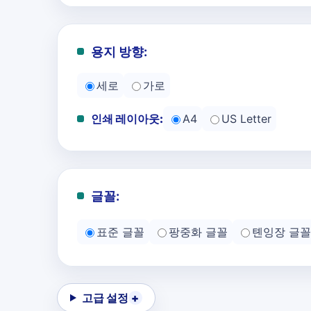
용지 방향:
세로
가로
인쇄 레이아웃:
A4
US Letter
글꼴:
표준 글꼴
팡중화 글꼴
톈잉장 글꼴
고급 설정