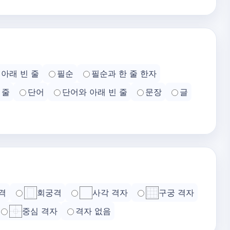
아래 빈 줄
필순
필순과 한 줄 한자
 줄
단어
단어와 아래 빈 줄
문장
글
격
회궁격
사각 격자
구궁 격자
중심 격자
격자 없음