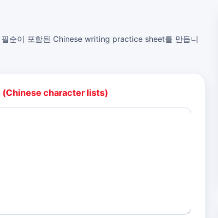
, 필순이 포함된 Chinese writing practice sheet를 만듭니
:
(Chinese character lists)