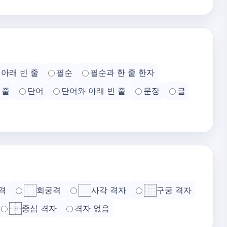
아래 빈 줄
필순
필순과 한 줄 한자
 줄
단어
단어와 아래 빈 줄
문장
글
격
회궁격
사각 격자
구궁 격자
중심 격자
격자 없음