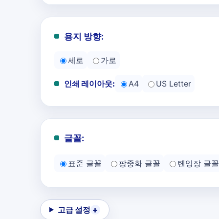
용지 방향:
세로
가로
인쇄 레이아웃:
A4
US Letter
글꼴:
표준 글꼴
팡중화 글꼴
톈잉장 글꼴
고급 설정