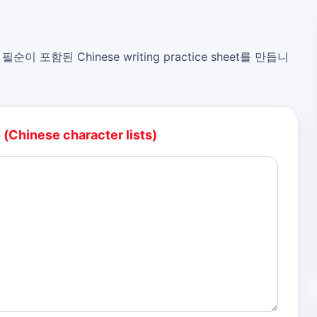
, 필순이 포함된 Chinese writing practice sheet를 만듭니
:
(Chinese character lists)