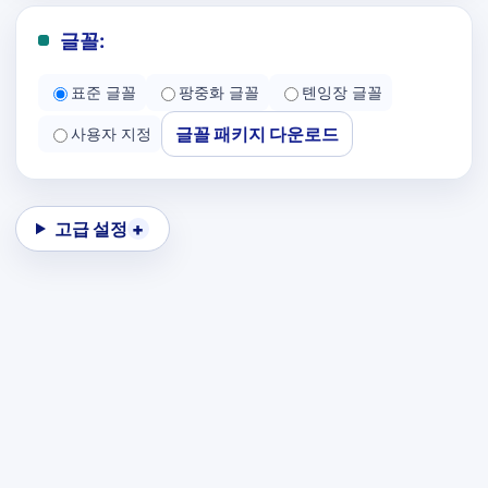
글꼴:
표준 글꼴
팡중화 글꼴
톈잉장 글꼴
글꼴 패키지 다운로드
사용자 지정
고급 설정