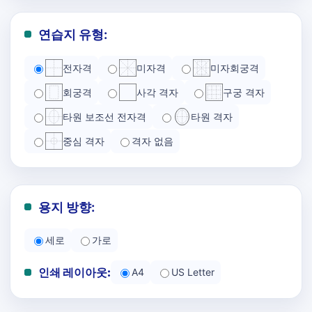
연습지 유형:
전자격
미자격
미자회궁격
회궁격
사각 격자
구궁 격자
타원 보조선 전자격
타원 격자
중심 격자
격자 없음
용지 방향:
세로
가로
인쇄 레이아웃:
A4
US Letter