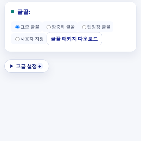
글꼴:
표준 글꼴
팡중화 글꼴
톈잉장 글꼴
글꼴 패키지 다운로드
사용자 지정
고급 설정