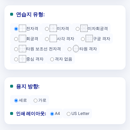
연습지 유형:
전자격
미자격
미자회궁격
회궁격
사각 격자
구궁 격자
타원 보조선 전자격
타원 격자
중심 격자
격자 없음
용지 방향:
세로
가로
인쇄 레이아웃:
A4
US Letter