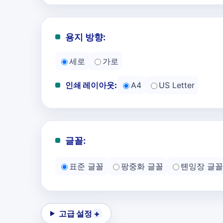
용지 방향:
세로
가로
인쇄 레이아웃:
A4
US Letter
글꼴:
표준 글꼴
팡중화 글꼴
톈잉장 글꼴
고급 설정