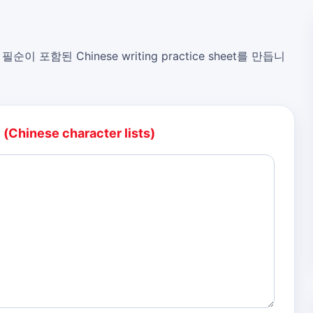
, 필순이 포함된 Chinese writing practice sheet를 만듭니
:
(Chinese character lists)