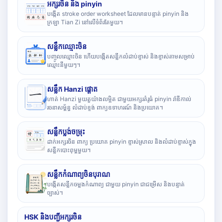
អក្សរចិន និង pinyin
បង្កើត stroke order worksheet ដែលមានបន្ទាត់ pinyin និង
ក្រឡា Tian Zi នៅលើទំព័រតែមួយ។
សន្លឹកឈ្មោះចិន
បញ្ចូលឈ្មោះចិន ហើយបង្កើតសន្លឹកលំដាប់ខ្ទាស់ និងខ្ទាស់តាមសម្រាប់
ឈ្មោះនីមួយៗ។
សន្លឹក Hanzi ផ្តោត
ហាត់ Hanzi មួយតួយ៉ាងលម្អិត ជាមួយអក្សរគំរូធំ pinyin រ៉ាឌីកាល់
រចនាសម្ព័ន្ធ លំដាប់ខ្ទង់ ពាក្យឧទាហរណ៍ និងប្រយោគ។
សន្លឹកប្លង់ចម្រុះ
ដាក់អក្សរចិន ពាក្យ ប្រយោគ pinyin ខ្ទាស់ស្រាល និងលំដាប់ខ្ទាស់ក្នុង
សន្លឹកបោះពុម្ពមួយ។
សន្លឹកកំណាព្យចិនបុរាណ
បង្កើតសន្លឹកចម្លងកំណាព្យ ជាមួយ pinyin ជាជម្រើស និងបន្ទាត់
ច្បាស់។
HSK និងបញ្ជីអក្សរចិន