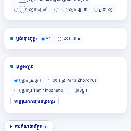
ក្រឡាពងក្រពើ
ក្រឡាកណ្ដាល
គ្មានក្រឡា
ប្លង់បោះពុម្ព:
A4
US Letter
ពុម្ពអក្សរ:
ពុម្ពអក្សរធម្មតា
ពុម្ពអក្សរ Pang Zhonghua
ពុម្ពអក្សរ Tian Yingzhang
ផ្ទាល់ខ្លួន
ទាញយកកញ្ចប់ពុម្ពអក្សរ
ការកំណត់បន្ថែម