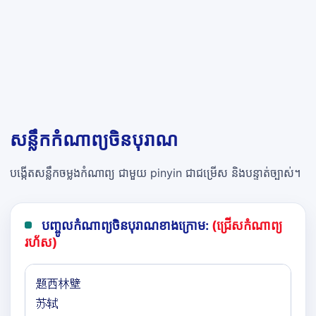
សន្លឹកកំណាព្យចិនបុរាណ
បង្កើតសន្លឹកចម្លងកំណាព្យ ជាមួយ pinyin ជាជម្រើស និងបន្ទាត់ច្បាស់។
បញ្ចូលកំណាព្យចិនបុរាណខាងក្រោម:
(ជ្រើសកំណាព្យ
រហ័ស)