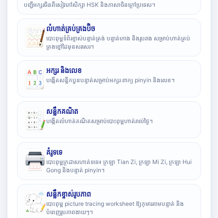
បញ្ជីអក្សរចិនពីសៀវភៅសិក្សា HSK និងភាសាចិនក្រៅប្រទេស។
លំហាត់គ្រប់គ្រងប៊ិច
បោះពុម្ពទំព័រខ្ទាស់បន្ទាត់ត្រង់ បន្ទាត់កោង និងរូបរាង សម្រាប់ហាត់គ្រប់
គ្រងខ្មៅដៃមុនសរសេរ។
អក្សរ និងលេខ
បង្កើតសន្លឹកបួនបន្ទាត់សម្រាប់អក្សរ ពាក្យ pinyin និងលេខ។
សន្លឹកគណិត
បង្កើតលំហាត់គណិតសម្រាប់បោះពុម្ពហាត់រាល់ថ្ងៃ។
គំរូទទេ
បោះពុម្ពក្រដាសហាត់ទទេ៖ ក្រឡា Tian Zi, ក្រឡា Mi Zi, ក្រឡា Hui
Gong និងបន្ទាត់ pinyin។
សន្លឹកខ្ទាស់រូបភាព
បោះពុម្ព picture tracing worksheet ឱ្យកុមារតាមបន្ទាត់ និង
បំពេញរូបភាពងាយៗ។