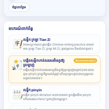
ជំនួយបន្ថែម
ឧបករណ៍ពាក់ព័ន្ធ
សន្លឹក ក្រឡា Tian Zi
វាយអក្សរ Hanzi រួចបង្កើត Chinese writing practice sheet
មាន ក្រឡា Tian Zi, ក្រឡា Mi Zi, ខ្ទាស់ស្រាល និងលំដាប់ខ្ទាស់។
បង្កើតសន្លឹកហាត់សរសេរចិនគួរឱ្យ
Recommended
ស្រឡាញ់
បង្កើតសន្លឹកហាត់សរសេរអក្សរចិនគួរឱ្យស្រឡាញ់សម្រាប់កុមារ ដោយ
គ្មាន pinyin ក្រឡាទីមួយជាគំរូខ្មៅ ហើយក្រឡាបន្ទាប់ជាអក្សរស្រាល
សម្រាប់តាមដាន។
សន្លឹក pinyin
បង្កើត pinyin dictation worksheet៖ អ្នករៀនមើល pinyin
ហើយសរសេរ Hanzi ឬពាក្យដែលត្រូវគ្នា។