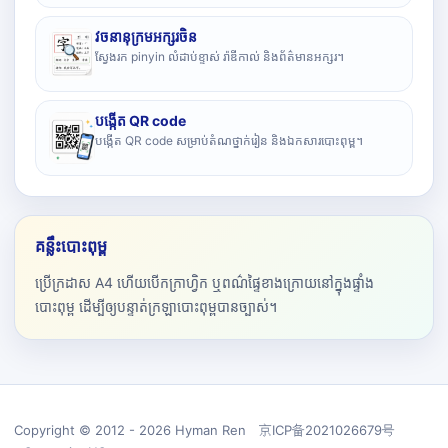
វចនានុក្រមអក្សរចិន
ស្វែងរក pinyin លំដាប់ខ្ទាស់ រ៉ាឌីកាល់ និងព័ត៌មានអក្សរ។
បង្កើត QR code
បង្កើត QR code សម្រាប់តំណថ្នាក់រៀន និងឯកសារបោះពុម្ព។
គន្លឹះបោះពុម្ព
ប្រើក្រដាស A4 ហើយបើកក្រាហ្វិក ឬពណ៌ផ្ទៃខាងក្រោយនៅក្នុងផ្ទាំង
បោះពុម្ព ដើម្បីឲ្យបន្ទាត់ក្រឡាបោះពុម្ពបានច្បាស់។
Copyright © 2012 - 2026 Hyman Ren 京ICP备2021026679号