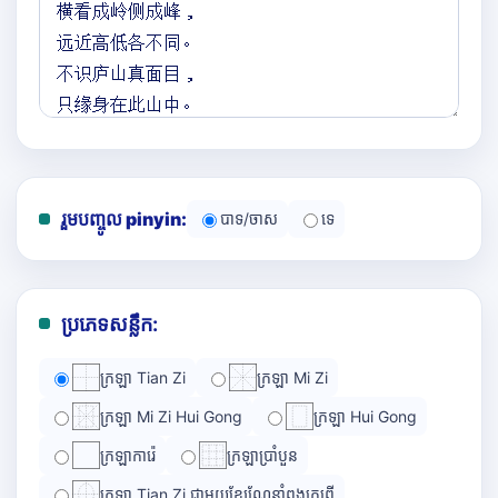
រួមបញ្ចូល pinyin:
បាទ/ចាស
ទេ
ប្រភេទសន្លឹក:
ក្រឡា Tian Zi
ក្រឡា Mi Zi
ក្រឡា Mi Zi Hui Gong
ក្រឡា Hui Gong
ក្រឡាការ៉េ
ក្រឡាប្រាំបួន
ក្រឡា Tian Zi ជាមួយខ្សែណែនាំពងក្រពើ