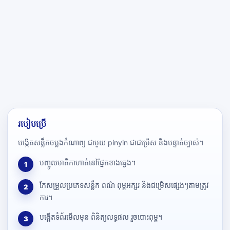
របៀបប្រើ
បង្កើតសន្លឹកចម្លងកំណាព្យ ជាមួយ pinyin ជាជម្រើស និងបន្ទាត់ច្បាស់។
បញ្ចូលមាតិកាហាត់នៅផ្នែកខាងឆ្វេង។
1
កែសម្រួលប្រភេទសន្លឹក ពណ៌ ពុម្ពអក្សរ និងជម្រើសផ្សេងៗតាមត្រូវ
2
ការ។
បង្កើតទំព័រមើលមុន ពិនិត្យលទ្ធផល រួចបោះពុម្ព។
3