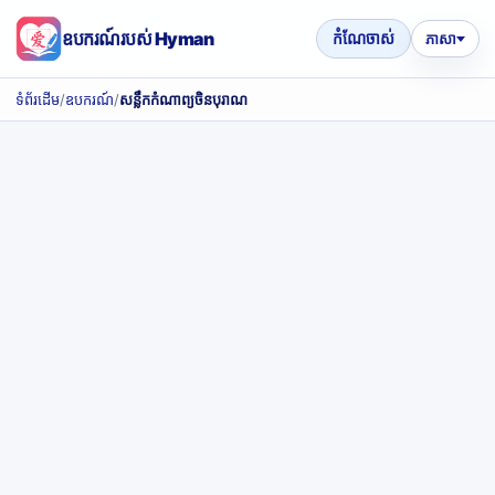
ឧបករណ៍របស់ Hyman
កំណែចាស់
ភាសា
ទំព័រដើម
/
ឧបករណ៍
/
សន្លឹកកំណាព្យចិនបុរាណ